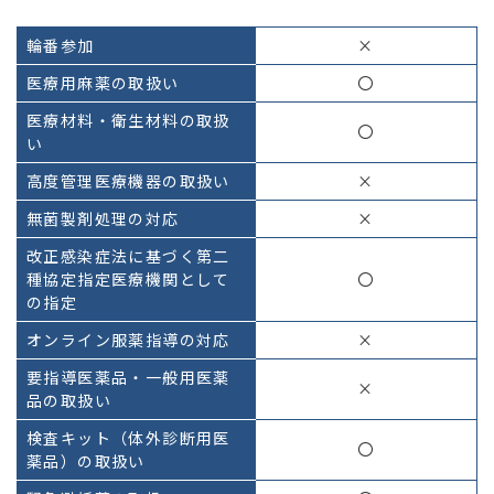
輪番参加
×
医療用麻薬の取扱い
〇
医療材料・衛生材料の取扱
〇
い
高度管理医療機器の取扱い
×
無菌製剤処理の対応
×
改正感染症法に基づく第二
種協定指定医療機関として
〇
の指定
オンライン服薬指導の対応
×
要指導医薬品・一般用医薬
×
品の取扱い
検査キット（体外診断用医
〇
薬品）の取扱い