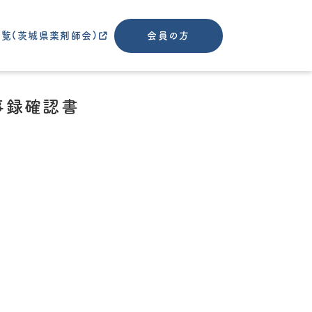
覧(茨城県薬剤師会)
会員の方
事録確認書